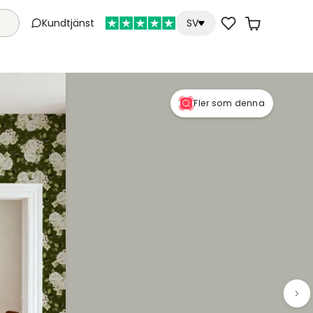
Kundtjänst
SV
Fler som denna