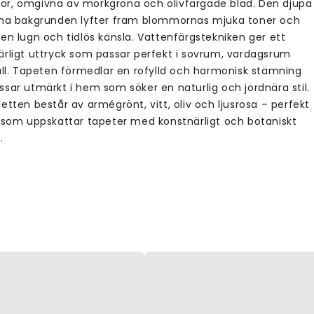
r, omgivna av mörkgröna och olivfärgade blad. Den djupa
öna bakgrunden lyfter fram blommornas mjuka toner och
en lugn och tidlös känsla. Vattenfärgstekniken ger ett
ärligt uttryck som passar perfekt i sovrum, vardagsrum
hall. Tapeten förmedlar en rofylld och harmonisk stämning
ssar utmärkt i hem som söker en naturlig och jordnära stil.
etten består av armégrönt, vitt, oliv och ljusrosa – perfekt
g som uppskattar tapeter med konstnärligt och botaniskt
.