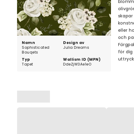
blommo
olivgr
skapar 
konstn
eller 
och pa
Namn
Design av
Färgpal
Sophisticated
Julia Dreams
för di
Bouqets
uttryck
Typ
Wallism ID (MPN)
Tapet
DdeZjW3Ae1eO