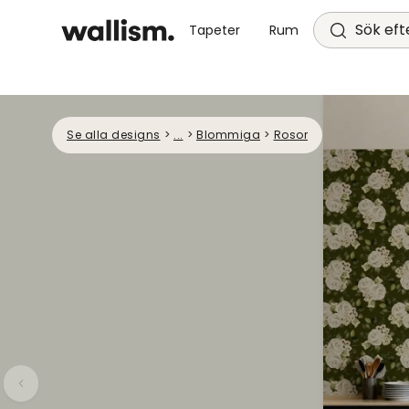
Sök efte
Tapeter
Rum
Se alla designs
>
...
>
Blommiga
>
Rosor