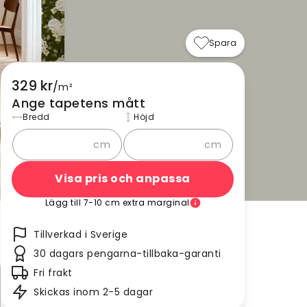
Spara
329 kr
/
m²
Ange tapetens mått
Bredd
Höjd
cm
cm
Visa pris och anpassa
Lägg till 7-10 cm extra marginal
Tillverkad i Sverige
30 dagars pengarna-tillbaka-garanti
Fri frakt
Skickas inom 2-5 dagar