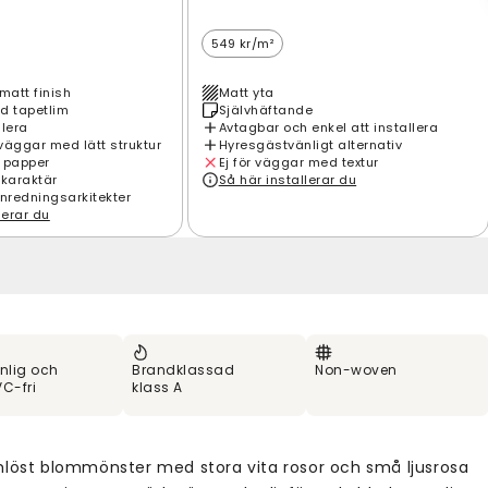
549 kr/m²
matt finish
Matt yta
d tapetlim
Självhäftande
llera
Avtagbar och enkel att installera
väggar med lätt struktur
Hyresgästvänligt alternativ
 papper
Ej för väggar med textur
 karaktär
Så här installerar du
inredningsarkitekter
lerar du
nlig och
Brandklassad
Non-woven
C-fri
klass A
mlöst blommönster med stora vita rosor och små ljusrosa