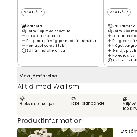
329 kr/m²
449 kr/m²
Matt yta
Strukturerad 
Sätts upp med tapetlim
Sätts upp me
Enkel att installera
Lätt att insta
Fungerar på väggar med lätt struktur
Fungerar på 
Kan appliceras i tak
Något tyngre
Så här installerar du
Ger djup och
Föredras av 
Så här instal
Visa jämförelse
Alltid med Wallism
Icke-bländande
Bleks inte i solljus
Miljövä
100% PV
Produktinformation
Ett sö