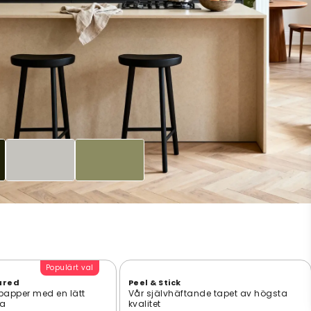
Populärt val
ured
Peel & Stick
 papper med en lätt
Vår självhäftande tapet av högsta
ta
kvalitet