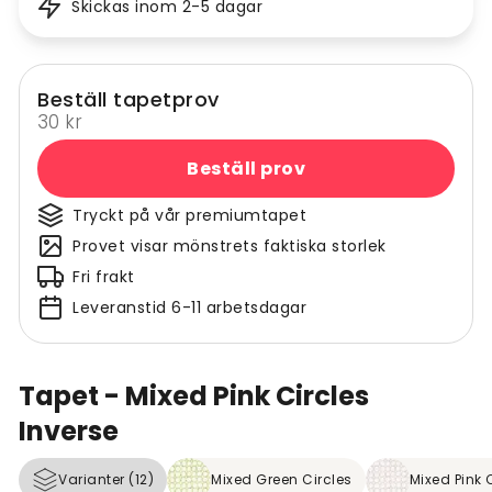
Skickas inom 2-5 dagar
Beställ tapetprov
30 kr
Beställ prov
Tryckt på vår premiumtapet
Provet visar mönstrets faktiska storlek
Fri frakt
Leveranstid 6-11 arbetsdagar
Tapet - Mixed Pink Circles
Inverse
Varianter (12)
Mixed Green Circles
Mixed Pink 