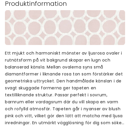
Produktinformation
Ett mjukt och harmoniskt mönster av ljusrosa ovaler i
rutnätsform på vit bakgrund skapar en lugn och
balanserad känsla. Mellan ovalerna syns små
diamantformer i liknande rosa ton som förstärker det
geometriska uttrycket. Den handmålade känslan i de
svagt skuggade formerna ger tapeten en
textilliknande struktur. Passar perfekt i sovrum,
barnrum eller vardagsrum där du vill skapa en varm
och rofylld atmosfär. Tapeten går i nyanser av blush
pink och vitt, vilket gör den lätt att matcha med ljusa
inredningar. En utmärkt vägglösning för dig som söker
ett stillsamt men uttrycksfullt mönster.