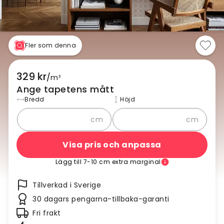
Fler som denna
329 kr
/
m²
Ange tapetens mått
Bredd
Höjd
cm
cm
Visa pris och anpassa
Lägg till 7-10 cm extra marginal
Tillverkad i Sverige
30 dagars pengarna-tillbaka-garanti
Fri frakt