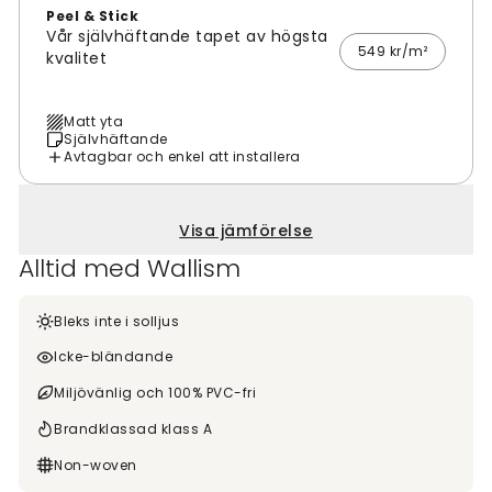
Peel & Stick
Vår självhäftande tapet av högsta
549 kr/m²
kvalitet
Matt yta
Självhäftande
Avtagbar och enkel att installera
Visa jämförelse
Alltid med Wallism
Bleks inte i solljus
Icke-bländande
Miljövänlig och 100% PVC-fri
Brandklassad klass A
Non-woven