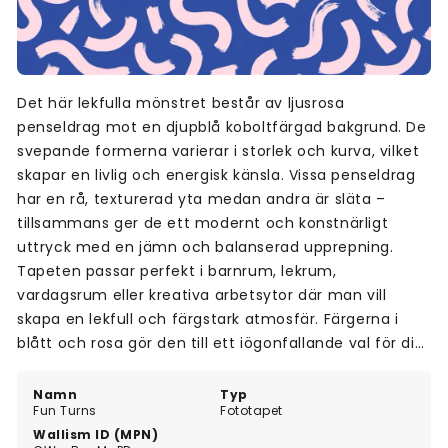
Det här lekfulla mönstret består av ljusrosa
penseldrag mot en djupblå koboltfärgad bakgrund. De
svepande formerna varierar i storlek och kurva, vilket
skapar en livlig och energisk känsla. Vissa penseldrag
har en rå, texturerad yta medan andra är släta –
tillsammans ger de ett modernt och konstnärligt
uttryck med en jämn och balanserad upprepning.
Tapeten passar perfekt i barnrum, lekrum,
vardagsrum eller kreativa arbetsytor där man vill
skapa en lekfull och färgstark atmosfär. Färgerna i
blått och rosa gör den till ett iögonfallande val för dig
som söker något som sticker ut.
Namn
Typ
Fun Turns
Fototapet
Wallism ID (MPN)