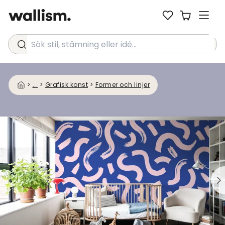
Sök stil, stämning eller idé...
>
...
>
Grafisk konst
>
Former och linjer