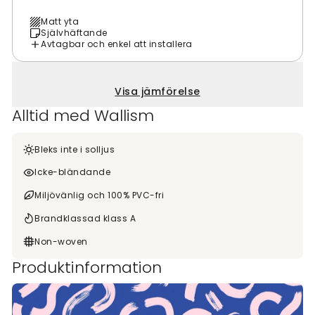
Matt yta
Självhäftande
Avtagbar och enkel att installera
Visa jämförelse
Alltid med Wallism
Bleks inte i solljus
Icke-bländande
Miljövänlig och 100% PVC-fri
Brandklassad klass A
Non-woven
Produktinformation