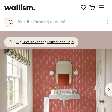
Sök stil, stämning eller idé...
>
...
>
Grafisk konst
>
Former och linjer