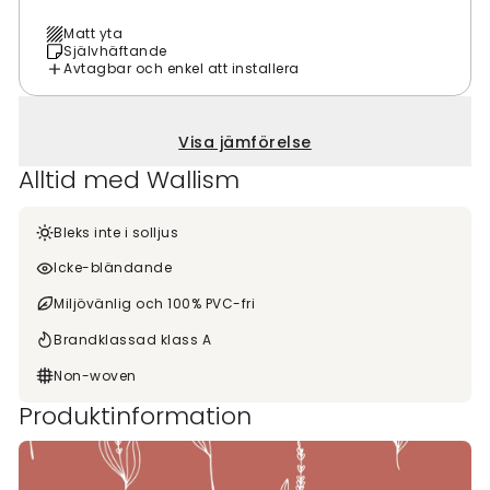
Matt yta
Självhäftande
Avtagbar och enkel att installera
Visa jämförelse
Alltid med Wallism
Bleks inte i solljus
Icke-bländande
Miljövänlig och 100% PVC-fri
Brandklassad klass A
Non-woven
Produktinformation