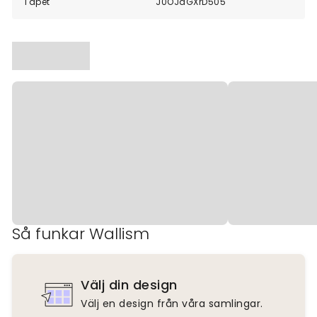
Tapet
J0OJaGXrD505
Så funkar Wallism
Välj din design
Välj en design från våra samlingar.