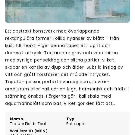
Ett abstrakt konstverk med överlappande
rektangulära former i olika nyanser av blått – från
ljust till mörkt – ger denna tapet ett lugnt och
drömskt uttryck. Texturen är grov och väderbiten
med synliga penseldrag och slitna partier, vilket
skapar en känsla av djup och ålder. Subtila inslag av
vitt och grått förstärker det målade intrycket.
Tapeten passar perfekt i vardagsrum, sovrum,
arbetsrum eller hall där en lugn, harmonisk och fridfull
stämning önskas. Färgerna går i kall skala med
aquamarinblått som bas, vilket gör den lätt att
kombinera med övrig inredning i blå eller neutrala
toner. En idealisk väggdekoration för dig som söker en
Namn
Typ
Texture Fields Teal
Fototapet
konstnärlig och rogivande känsla.
Wallism ID (MPN)