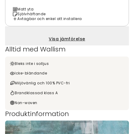
Matt yta
Självhäftande
Avtagbar och enkel att installera
Visa jämförelse
Alltid med Wallism
Bleks inte i solljus
Icke-bländande
Miljövänlig och 100% PVC-fri
Brandklassad klass A
Non-woven
Produktinformation