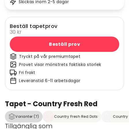
Skickas inom 2-5 dagar
Beställ tapetprov
30 kr
Beställ prov
Tryckt på vår premiumtapet
Provet visar mönstrets faktiska storlek
Fri frakt
Leveranstid 6-11 arbetsdagar
Tapet - Country Fresh Red
Varianter (7)
Country Fresh Red Dots
Country 
Tillgänglig som