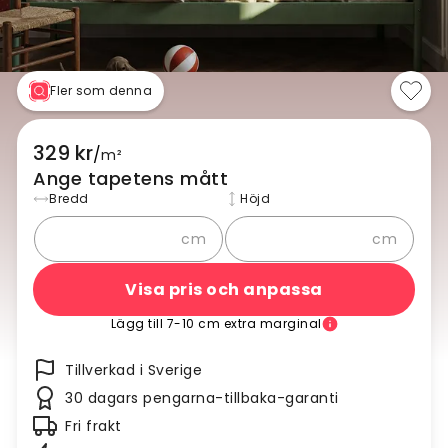
Fler som denna
329 kr
/
m²
Ange tapetens mått
Bredd
Höjd
cm
cm
Visa pris och anpassa
Lägg till 7-10 cm extra marginal
Tillverkad i Sverige
30 dagars pengarna-tillbaka-garanti
Fri frakt