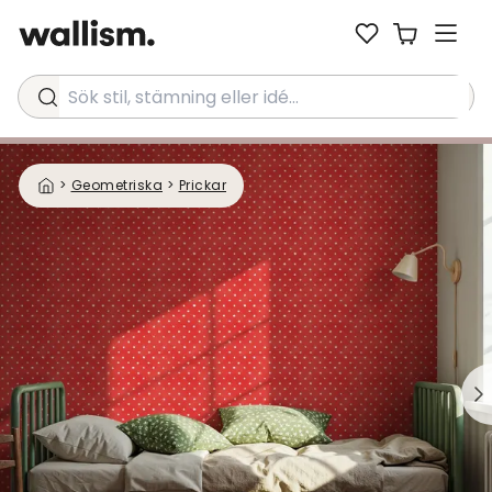
Sök stil, stämning eller idé...
>
Geometriska
>
Prickar