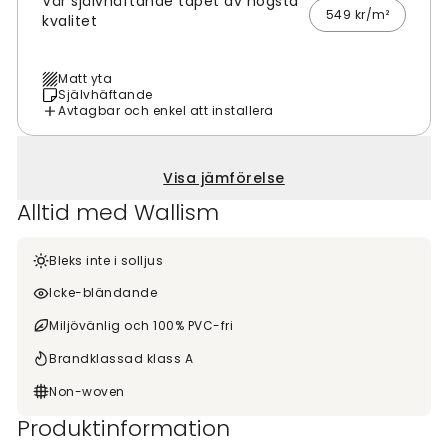
Vår självhäftande tapet av högsta
549 kr/m²
kvalitet
Matt yta
Självhäftande
Avtagbar och enkel att installera
Visa jämförelse
Alltid med Wallism
Bleks inte i solljus
Icke-bländande
Miljövänlig och 100% PVC-fri
Brandklassad klass A
Non-woven
Produktinformation