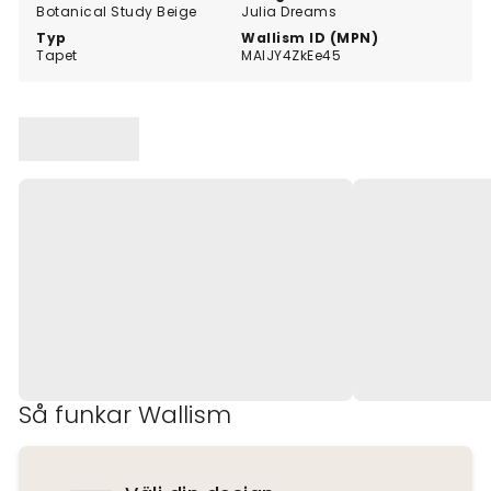
Botanical Study Beige
Julia Dreams
Typ
Wallism ID (MPN)
Tapet
MAlJY4ZkEe45
Så funkar Wallism