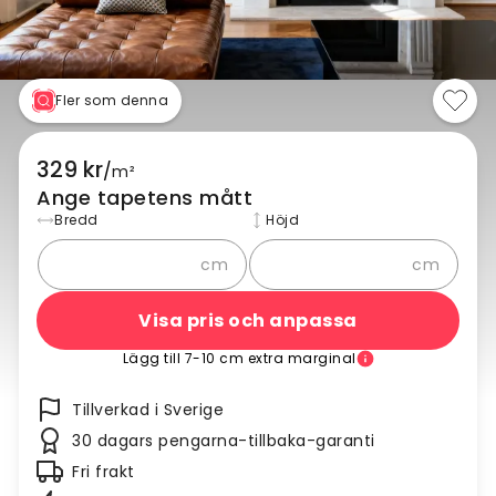
Fler som denna
329 kr
/
m²
Ange tapetens mått
Bredd
Höjd
cm
cm
Visa pris och anpassa
Lägg till 7-10 cm extra marginal
Tillverkad i Sverige
30 dagars pengarna-tillbaka-garanti
Fri frakt