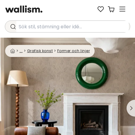
Sök stil, stämning eller idé...
>
...
>
Grafisk konst
>
Former och linjer