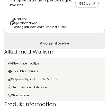
Vår självhäftande tapet av högsta
549 kr/m²
kvalitet
Matt yta
Självhäftande
Avtagbar och enkel att installera
Visa jämförelse
Alltid med Wallism
Bleks inte i solljus
Icke-bländande
Miljövänlig och 100% PVC-fri
Brandklassad klass A
Non-woven
Produktinformation