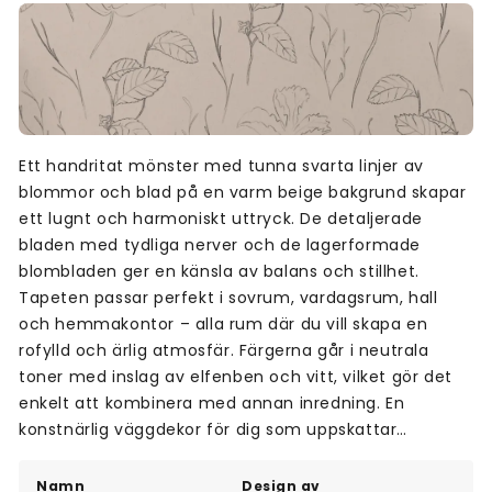
Ett handritat mönster med tunna svarta linjer av
blommor och blad på en varm beige bakgrund skapar
ett lugnt och harmoniskt uttryck. De detaljerade
bladen med tydliga nerver och de lagerformade
blombladen ger en känsla av balans och stillhet.
Tapeten passar perfekt i sovrum, vardagsrum, hall
och hemmakontor – alla rum där du vill skapa en
rofylld och ärlig atmosfär. Färgerna går i neutrala
toner med inslag av elfenben och vitt, vilket gör det
enkelt att kombinera med annan inredning. En
konstnärlig väggdekor för dig som uppskattar
enkelhet och naturinspirerade motiv.
Namn
Design av