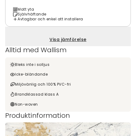
Matt yta
Självhäftande
Avtagbar och enkel att installera
Visa jämförelse
Alltid med Wallism
Bleks inte i solljus
Icke-bländande
Miljövänlig och 100% PVC-fri
Brandklassad klass A
Non-woven
Produktinformation