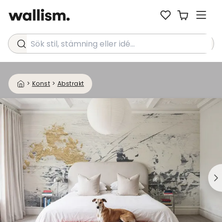
Sök stil, stämning eller idé...
>
Konst
>
Abstrakt