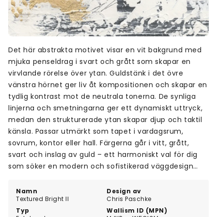
Det här abstrakta motivet visar en vit bakgrund med
mjuka penseldrag i svart och grått som skapar en
virvlande rörelse över ytan. Guldstänk i det övre
vänstra hörnet ger liv åt kompositionen och skapar en
tydlig kontrast mot de neutrala tonerna. De synliga
linjerna och smetningarna ger ett dynamiskt uttryck,
medan den strukturerade ytan skapar djup och taktil
känsla. Passar utmärkt som tapet i vardagsrum,
sovrum, kontor eller hall. Färgerna går i vitt, grått,
svart och inslag av guld – ett harmoniskt val för dig
som söker en modern och sofistikerad väggdesign
med konstnärlig känsla.
Namn
Design av
Textured Bright II
Chris Paschke
Typ
Wallism ID (MPN)