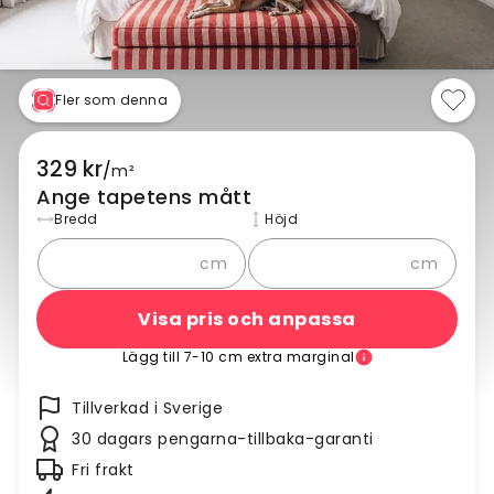
Fler som denna
329 kr
/
m²
Ange tapetens mått
Bredd
Höjd
cm
cm
Visa pris och anpassa
Lägg till 7-10 cm extra marginal
Tillverkad i Sverige
30 dagars pengarna-tillbaka-garanti
Fri frakt