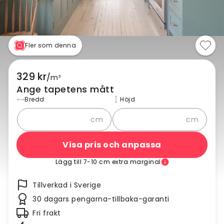
Fler som denna
329 kr
/
m²
Ange tapetens mått
Bredd
Höjd
cm
cm
Visa pris och anpassa
Lägg till 7-10 cm extra marginal
Tillverkad i Sverige
30 dagars pengarna-tillbaka-garanti
Fri frakt