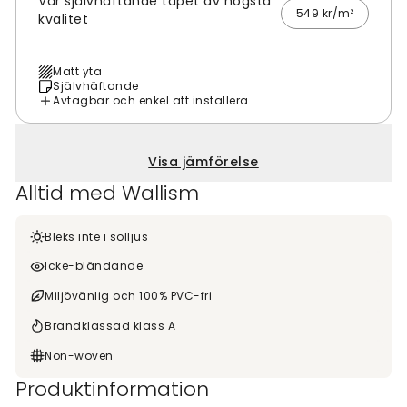
Vår självhäftande tapet av högsta
549 kr/m²
kvalitet
Matt yta
Självhäftande
Avtagbar och enkel att installera
Visa jämförelse
Alltid med Wallism
Bleks inte i solljus
Icke-bländande
Miljövänlig och 100% PVC-fri
Brandklassad klass A
Non-woven
Produktinformation