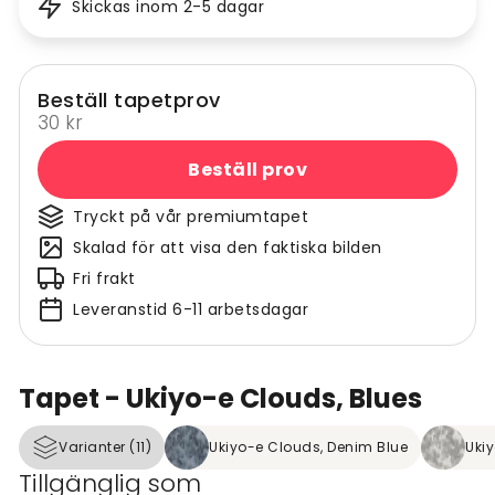
Skickas inom 2-5 dagar
Beställ tapetprov
30 kr
Beställ prov
Tryckt på vår premiumtapet
Skalad för att visa den faktiska bilden
Fri frakt
Leveranstid 6-11 arbetsdagar
Tapet - Ukiyo-e Clouds, Blues
Varianter (11)
Ukiyo-e Clouds, Denim Blue
Uki
Tillgänglig som