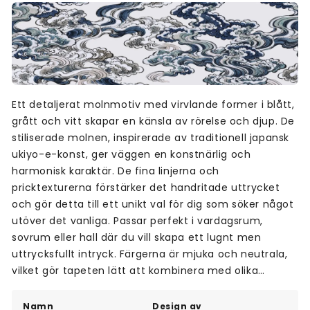
Ett detaljerat molnmotiv med virvlande former i blått,
grått och vitt skapar en känsla av rörelse och djup. De
stiliserade molnen, inspirerade av traditionell japansk
ukiyo-e-konst, ger väggen en konstnärlig och
harmonisk karaktär. De fina linjerna och
pricktexturerna förstärker det handritade uttrycket
och gör detta till ett unikt val för dig som söker något
utöver det vanliga. Passar perfekt i vardagsrum,
sovrum eller hall där du vill skapa ett lugnt men
uttrycksfullt intryck. Färgerna är mjuka och neutrala,
vilket gör tapeten lätt att kombinera med olika
inredningsstilar. Tapeter med japansk konst för dig
som uppskattar detaljrikedom och tradition.
Namn
Design av