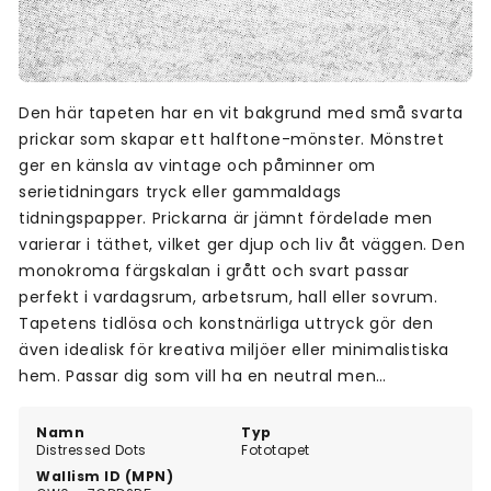
Den här tapeten har en vit bakgrund med små svarta
prickar som skapar ett halftone-mönster. Mönstret
ger en känsla av vintage och påminner om
serietidningars tryck eller gammaldags
tidningspapper. Prickarna är jämnt fördelade men
varierar i täthet, vilket ger djup och liv åt väggen. Den
monokroma färgskalan i grått och svart passar
perfekt i vardagsrum, arbetsrum, hall eller sovrum.
Tapetens tidlösa och konstnärliga uttryck gör den
även idealisk för kreativa miljöer eller minimalistiska
hem. Passar dig som vill ha en neutral men
uttrycksfull vägg med grafisk känsla.
Namn
Typ
Distressed Dots
Fototapet
Wallism ID (MPN)