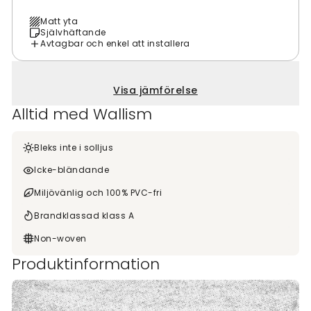
Matt yta
Självhäftande
Avtagbar och enkel att installera
Visa jämförelse
Alltid med Wallism
Bleks inte i solljus
Icke-bländande
Miljövänlig och 100% PVC-fri
Brandklassad klass A
Non-woven
Produktinformation