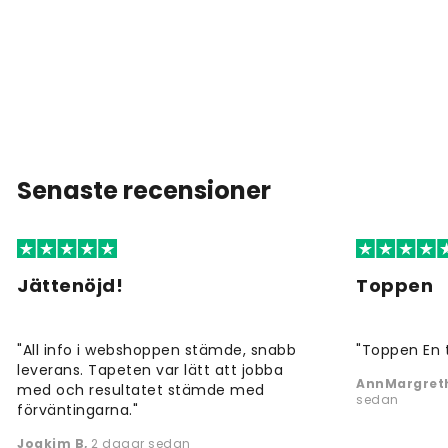
Senaste recensioner
Jättenöjd!
Toppen
"All info i webshoppen stämde, snabb
"Toppen En 
leverans. Tapeten var lätt att jobba
AnnMargreth
med och resultatet stämde med
sedan
förväntingarna."
Joakim B
,
2 dagar sedan