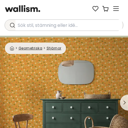
Sök stil, stämning eller idé...
>
Geometriska
>
Stjärnor