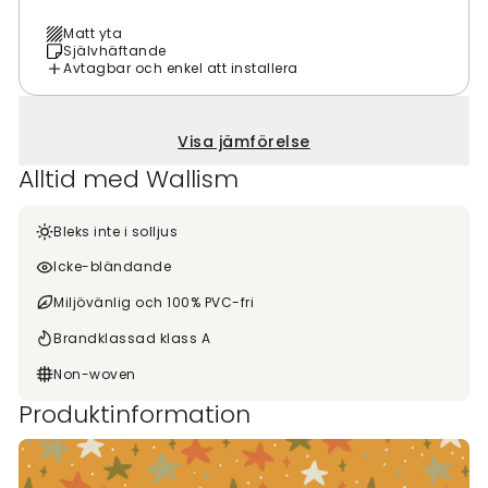
Matt yta
Självhäftande
Avtagbar och enkel att installera
Visa jämförelse
Alltid med Wallism
Bleks inte i solljus
Icke-bländande
Miljövänlig och 100% PVC-fri
Brandklassad klass A
Non-woven
Produktinformation