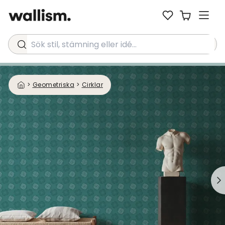
Sök stil, stämning eller idé...
>
Geometriska
>
Cirklar