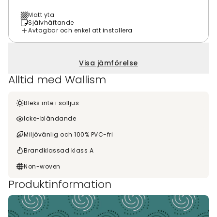
Matt yta
Självhäftande
Avtagbar och enkel att installera
Visa jämförelse
Alltid med Wallism
Bleks inte i solljus
Icke-bländande
Miljövänlig och 100% PVC-fri
Brandklassad klass A
Non-woven
Produktinformation