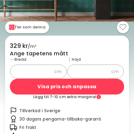
Fler som denna
329 kr
/
m²
Ange tapetens mått
Bredd
Höjd
cm
cm
Visa pris och anpassa
Lägg till 7-10 cm extra marginal
Tillverkad i Sverige
30 dagars pengarna-tillbaka-garanti
Fri frakt