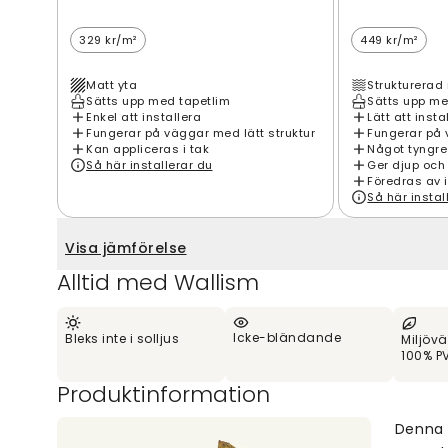
329 kr/m²
449 kr/m²
Matt yta
Strukturerad 
Sätts upp med tapetlim
Sätts upp me
Enkel att installera
Lätt att insta
Fungerar på väggar med lätt struktur
Fungerar på 
Kan appliceras i tak
Något tyngre
Så här installerar du
Ger djup och
Föredras av 
Så här instal
Visa jämförelse
Alltid med Wallism
Icke-bländande
Bleks inte i solljus
Miljövä
100% PV
Produktinformation
Denna k