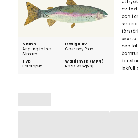
uttryc
av tex
och fan
smaragd
förstär
svarta 
Namn
Design av
den lä
Angling in the
Courtney Prahl
barnrum
Stream I
konstn
Typ
Wallism ID (MPN)
Fototapet
R0zDLv06q90j
lekfull