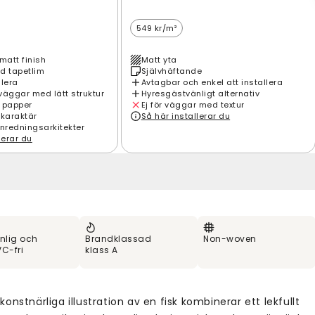
549 kr/m²
matt finish
Matt yta
d tapetlim
Självhäftande
llera
Avtagbar och enkel att installera
väggar med lätt struktur
Hyresgästvänligt alternativ
 papper
Ej för väggar med textur
 karaktär
Så här installerar du
inredningsarkitekter
lerar du
nlig och
Brandklassad
Non-woven
C-fri
klass A
onstnärliga illustration av en fisk kombinerar ett lekfullt