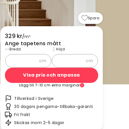
Spara
329 kr
/
m²
Ange tapetens mått
Bredd
Höjd
cm
cm
Visa pris och anpassa
Lägg till 7-10 cm extra marginal
Tillverkad i Sverige
30 dagars pengarna-tillbaka-garanti
Fri frakt
Skickas inom 2-5 dagar