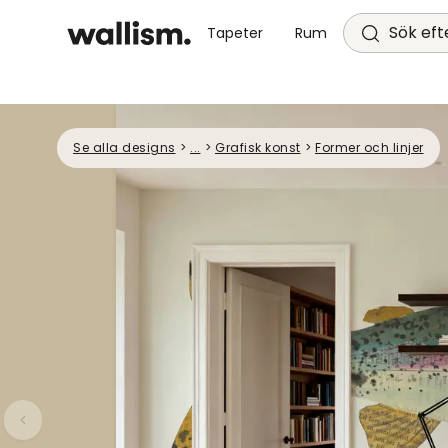
Sök efte
Tapeter
Rum
Se alla designs
>
...
>
Grafisk konst
>
Former och linjer