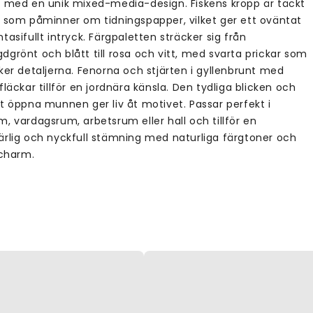
k med en unik mixed-media-design. Fiskens kropp är täckt
t som påminner om tidningspapper, vilket ger ett oväntat
tasifullt intryck. Färgpaletten sträcker sig från
grönt och blått till rosa och vitt, med svarta prickar som
ker detaljerna. Fenorna och stjärten i gyllenbrunt med
fläckar tillför en jordnära känsla. Den tydliga blicken och
tt öppna munnen ger liv åt motivet. Passar perfekt i
, vardagsrum, arbetsrum eller hall och tillför en
ärlig och nyckfull stämning med naturliga färgtoner och
 charm.