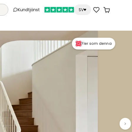
Kundtjänst
SV
Fler som denna