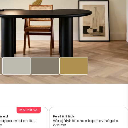
Populärt val
ured
Peel & Stick
 papper med en lätt
Vår självhäftande tapet av högsta
ta
kvalitet