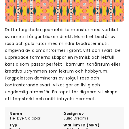
Detta färgstarka geometriska mönster med vertikal
symmetri fångar blicken direkt. Mönstret består av
rosa och gula rutor med mindre kvadrater inuti,
omgivna av diamantformer i grönt, vitt och svart. De
upprepade formerna skapar en rytmisk och lekfull
känsla som passar perfekt i barnrum, tonårsrum eller
kreativa utrymmen som lekrum och hobbyrum.
Färgpaletten domineras av solgul, rosa och
kontrasterande svart, vilket ger en livlig och
ungdomlig atmosfär. En tapet för dig som vill skapa
ett färgstarkt och unikt intryck i hemmet.
Namn
Design av
Tie-Dye Calapor
Julia Dreams
Typ
Wallism ID (MPN)