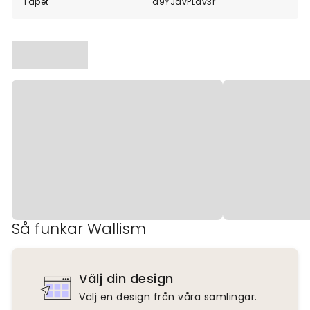
Tapet
a9YJavPLav3r
Så funkar Wallism
Välj din design
Välj en design från våra samlingar.