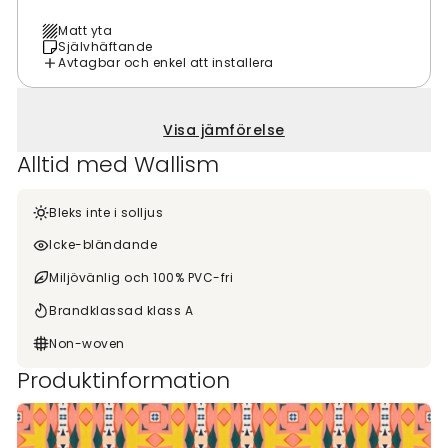
Matt yta
Självhäftande
Avtagbar och enkel att installera
Visa jämförelse
Alltid med Wallism
Bleks inte i solljus
Icke-bländande
Miljövänlig och 100% PVC-fri
Brandklassad klass A
Non-woven
Produktinformation