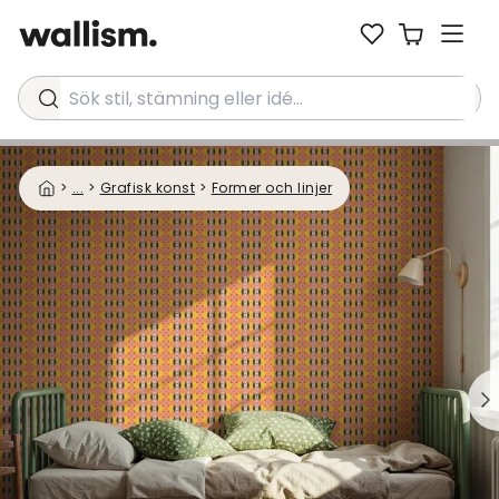
Sök stil, stämning eller idé...
>
...
>
Grafisk konst
>
Former och linjer