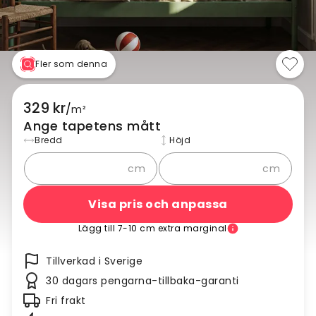
Fler som denna
329 kr
/
m²
Ange tapetens mått
Bredd
Höjd
cm
cm
Visa pris och anpassa
Lägg till 7-10 cm extra marginal
Tillverkad i Sverige
30 dagars pengarna-tillbaka-garanti
Fri frakt