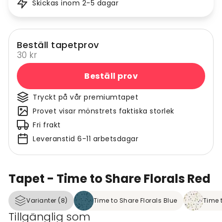
Skickas inom 2-5 dagar
Beställ tapetprov
30 kr
Beställ prov
Tryckt på vår premiumtapet
Provet visar mönstrets faktiska storlek
Fri frakt
Leveranstid 6-11 arbetsdagar
Tapet - Time to Share Florals Red
Varianter (8)
Time to Share Florals Blue
Time 
Tillgänglig som