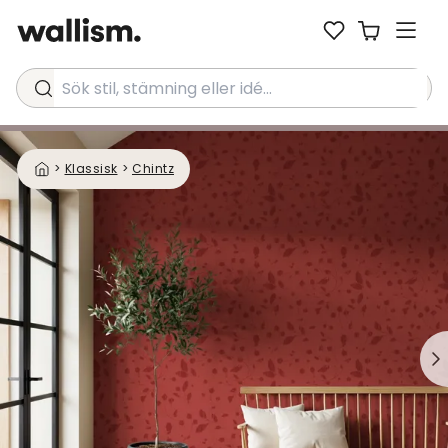
Sök stil, stämning eller idé...
>
Klassisk
>
Chintz