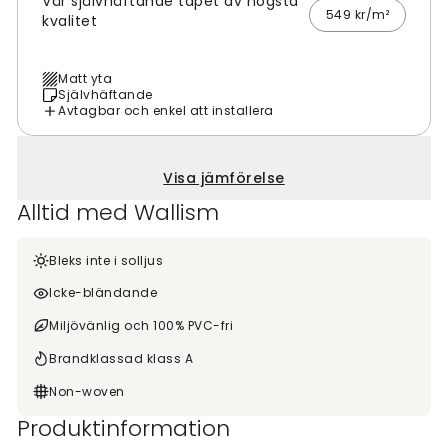
Vår självhäftande tapet av högsta
549 kr/m²
kvalitet
Matt yta
Självhäftande
Avtagbar och enkel att installera
Visa jämförelse
Alltid med Wallism
Bleks inte i solljus
Icke-bländande
Miljövänlig och 100% PVC-fri
Brandklassad klass A
Non-woven
Produktinformation