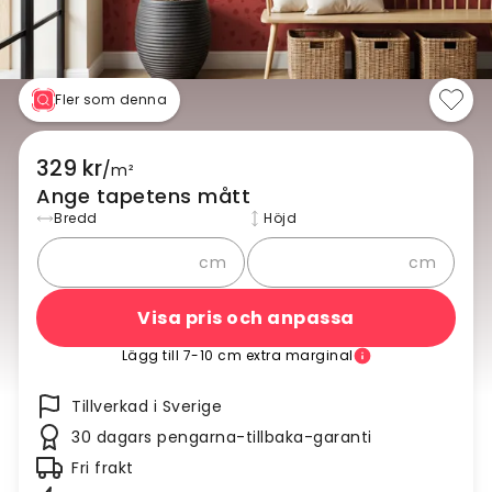
Fler som denna
329 kr
/
m²
Ange tapetens mått
Bredd
Höjd
cm
cm
Visa pris och anpassa
Lägg till 7-10 cm extra marginal
Tillverkad i Sverige
30 dagars pengarna-tillbaka-garanti
Fri frakt