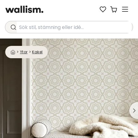
Sök stil, stämning eller idé...
>
Ytor
>
Kakel