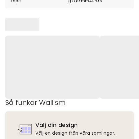
Tapet
g7Y8Kmm4DnX6
Så funkar Wallism
Välj din design
Välj en design från våra samlingar.