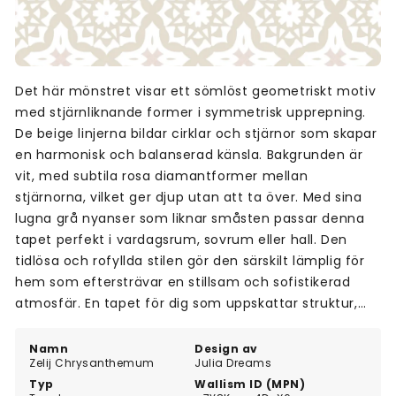
Det här mönstret visar ett sömlöst geometriskt motiv
med stjärnliknande former i symmetrisk upprepning.
De beige linjerna bildar cirklar och stjärnor som skapar
en harmonisk och balanserad känsla. Bakgrunden är
vit, med subtila rosa diamantformer mellan
stjärnorna, vilket ger djup utan att ta över. Med sina
lugna grå nyanser som liknar småsten passar denna
tapet perfekt i vardagsrum, sovrum eller hall. Den
tidlösa och rofyllda stilen gör den särskilt lämplig för
hem som eftersträvar en stillsam och sofistikerad
atmosfär. En tapet för dig som uppskattar struktur,
symmetri och lugn design.
Namn
Design av
Zelij Chrysanthemum
Julia Dreams
Typ
Wallism ID (MPN)