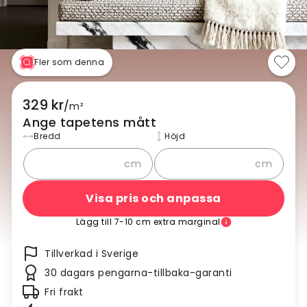
Fler som denna
329 kr
/
m²
Ange tapetens mått
Bredd
Höjd
cm
cm
Visa pris och anpassa
Lägg till 7-10 cm extra marginal
Tillverkad i Sverige
30 dagars pengarna-tillbaka-garanti
Fri frakt