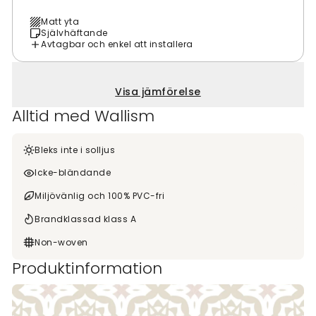
Matt yta
Självhäftande
Avtagbar och enkel att installera
Visa jämförelse
Alltid med Wallism
Bleks inte i solljus
Icke-bländande
Miljövänlig och 100% PVC-fri
Brandklassad klass A
Non-woven
Produktinformation