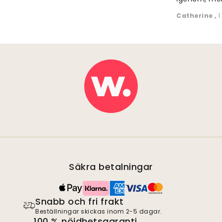
Catherine
,
1
Säkra betalningar
Snabb och fri frakt
Beställningar skickas inom 2-5 dagar.
100 % nöjdhetsgaranti