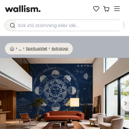
Sök stil, stämning eller idé...
>
...
>
Spiritualitet
>
Astrologi