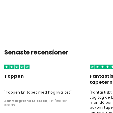
Senaste recensioner
Toppen
Fantastis
tapeter
"Toppen En tapet med hög kvalitet"
"Fantastiskt 
Jag tog de b
AnnMargrethe Ericsson
,
1 månader
man då bör 
sedan
bakom tapet
igenom, men f