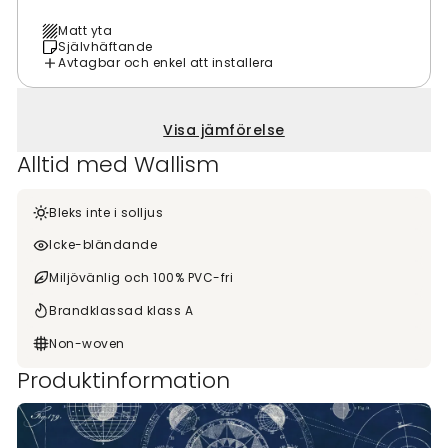
Matt yta
Självhäftande
Avtagbar och enkel att installera
Visa jämförelse
Alltid med Wallism
Bleks inte i solljus
Icke-bländande
Miljövänlig och 100% PVC-fri
Brandklassad klass A
Non-woven
Produktinformation