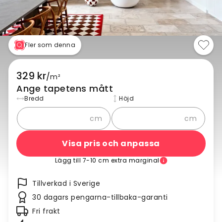
Fler som denna
329 kr
/
m²
Ange tapetens mått
Bredd
Höjd
cm
cm
Visa pris och anpassa
Lägg till 7-10 cm extra marginal
Tillverkad i Sverige
30 dagars pengarna-tillbaka-garanti
Fri frakt