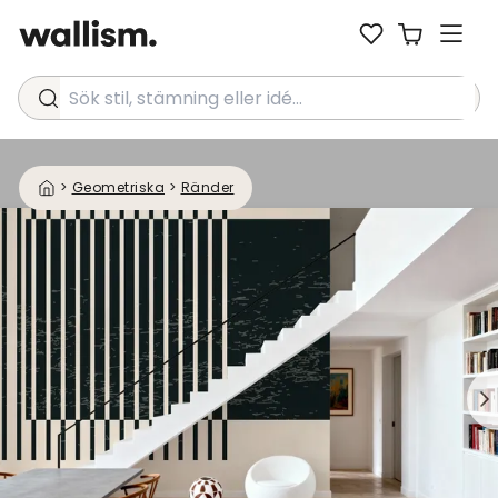
Sök stil, stämning eller idé...
>
Geometriska
>
Ränder