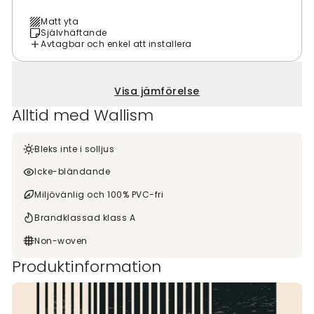
Matt yta
Självhäftande
Avtagbar och enkel att installera
Visa jämförelse
Alltid med Wallism
Bleks inte i solljus
Icke-bländande
Miljövänlig och 100% PVC-fri
Brandklassad klass A
Non-woven
Produktinformation