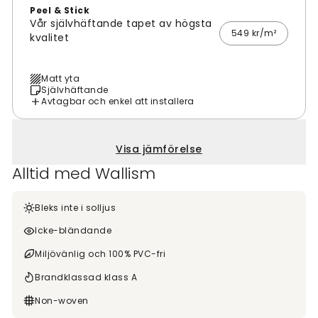
Peel & Stick
Vår självhäftande tapet av högsta
549 kr/m²
kvalitet
Matt yta
Självhäftande
Avtagbar och enkel att installera
Visa jämförelse
Alltid med Wallism
Bleks inte i solljus
Icke-bländande
Miljövänlig och 100% PVC-fri
Brandklassad klass A
Non-woven