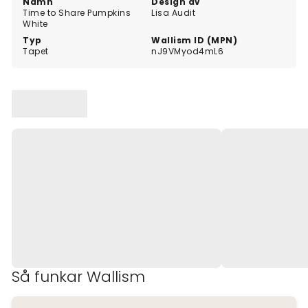
Namn
Design av
Time to Share Pumpkins
Lisa Audit
White
Typ
Wallism ID (MPN)
Tapet
nJ9VMyod4mL6
Så funkar Wallism