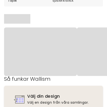
Tapet
qzdXR415ll6A
Så funkar Wallism
Välj din design
Välj en design från våra samlingar.