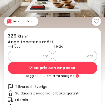
Fler som denna
329 kr
/
m²
Ange tapetens mått
Bredd
Höjd
cm
cm
Visa pris och anpassa
Lägg till 7-10 cm extra marginal
Tillverkad i Sverige
30 dagars pengarna-tillbaka-garanti
Fri frakt