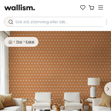
Sök stil, stämning eller idé...
>
Ytor
>
Kakel