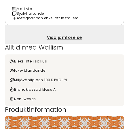
Matt yta
Självhäftande
Avtagbar och enkel att installera
Visa jämförelse
Alltid med Wallism
Bleks inte i solljus
Icke-bländande
Miljövänlig och 100% PVC-fri
Brandklassad klass A
Non-woven
Produktinformation