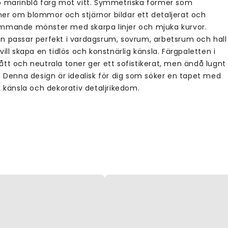
p marinblå färg mot vitt. Symmetriska former som
er om blommor och stjärnor bildar ett detaljerat och
mmande mönster med skarpa linjer och mjuka kurvor.
n passar perfekt i vardagsrum, sovrum, arbetsrum och hall
vill skapa en tidlös och konstnärlig känsla. Färgpaletten i
ått och neutrala toner ger ett sofistikerat, men ändå lugnt
k. Denna design är idealisk för dig som söker en tapet med
k känsla och dekorativ detaljrikedom.