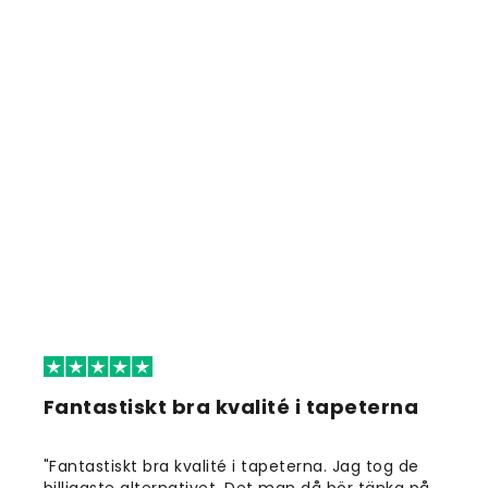
Fantastiskt bra kvalité i tapeterna
"Fantastiskt bra kvalité i tapeterna. Jag tog de
billigaste alternativet. Det man då bör tänka på