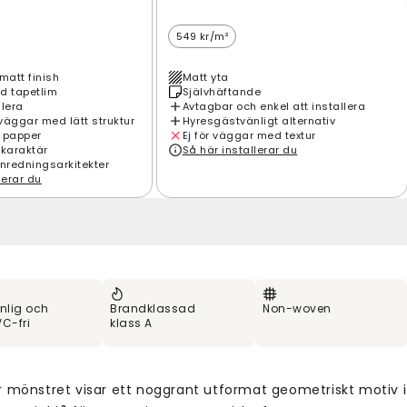
549 kr/m²
matt finish
Matt yta
d tapetlim
Självhäftande
llera
Avtagbar och enkel att installera
väggar med lätt struktur
Hyresgästvänligt alternativ
 papper
Ej för väggar med textur
 karaktär
Så här installerar du
inredningsarkitekter
lerar du
nlig och
Brandklassad
Non-woven
C-fri
klass A
r mönstret visar ett noggrant utformat geometriskt motiv i