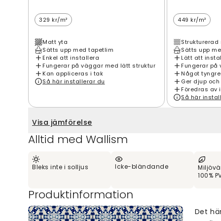
329 kr/m²
449 kr/m²
Matt yta
Strukturerad 
Sätts upp med tapetlim
Sätts upp me
Enkel att installera
Lätt att insta
Fungerar på väggar med lätt struktur
Fungerar på 
Kan appliceras i tak
Något tyngre
Så här installerar du
Ger djup och
Föredras av 
Så här instal
Visa jämförelse
Alltid med Wallism
Icke-bländande
Bleks inte i solljus
Miljövä
100% PV
Produktinformation
Det hä