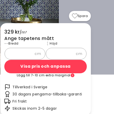
Spara
329 kr
/
m²
Ange tapetens mått
Bredd
Höjd
cm
cm
Visa pris och anpassa
Lägg till 7-10 cm extra marginal
Tillverkad i Sverige
30 dagars pengarna-tillbaka-garanti
Fri frakt
Skickas inom 2-5 dagar