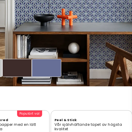
Populärt val
ured
Peel & Stick
 papper med en lätt
Vår självhäftande tapet av högsta
ta
kvalitet