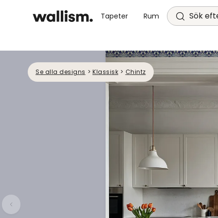
Sök efte
Tapeter
Rum
Se alla designs
>
Klassisk
>
Chintz