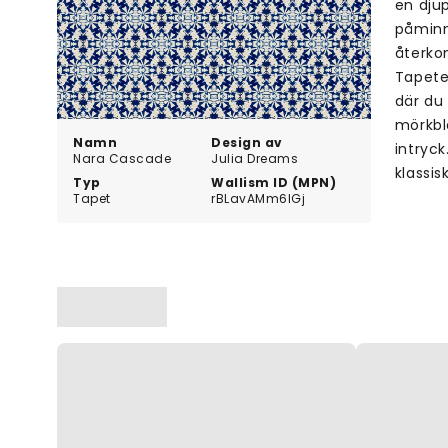
en dju
påminn
återko
Tapete
där du 
mörkbl
Namn
Design av
intryc
Nara Cascade
Julia Dreams
klassis
Typ
Wallism ID (MPN)
Tapet
rBLavAMm6lGj