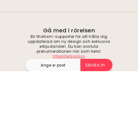
Gå med i rörelsen
Bli Wallism-supporter för att hålla dig
uppdaterad om ny design och exklusiva
erbjudanden. Du kan avsluta
prenumerationen när som helst.
Integritetspolicy
Skicka in
Följ oss för inspiration och framtida
erbjudanden