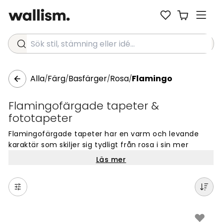
Sök stil, stämning eller idé...
Alla
Färg
Basfärger
Rosa
Flamingo
/
/
/
/
Flamingofärgade tapeter &
fototapeter
Flamingofärgade tapeter har en varm och levande
karaktär som skiljer sig tydligt från rosa i sin mer
konventionella form. Det är en nyans med tydlig
Läs mer
energi, något djärvare än pudderrosa och mer
varmtonig än kalla rosavarianter, vilket gör den till ett
naturligt val för den som vill att ett rum ska kännas
inbjudande och personligt.